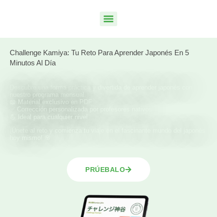
Challenge Kamiya: Tu Reto Para Aprender Japonés En 5
Minutos Al Día
Descubre una forma práctica y divertida de aprender japonés con
nuestro programa mensual.
📖 Material exclusivo en PDF
✅ Corrección personalizada por profesores nativos
💪 Ideal para cualquier nivel
¡Únete al reto y comienza tu viaje en el fascinante mundo del japonés
hoy mismo! 🌸
PRÚEBALO