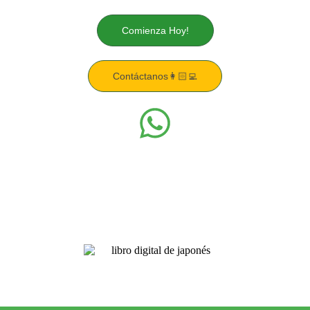
Comienza Hoy!
Contáctanos👩🏻‍💻