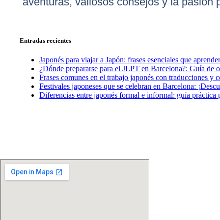
aventuras, valiosos consejos y la pasión 
Entradas recientes
Japonés para viajar a Japón: frases esenciales que aprender
¿Dónde prepararse para el JLPT en Barcelona?: Guía de o
Frases comunes en el trabajo japonés con traducciones y 
Festivales japoneses que se celebran en Barcelona: ¡Descu
Diferencias entre japonés formal e informal: guía práctica