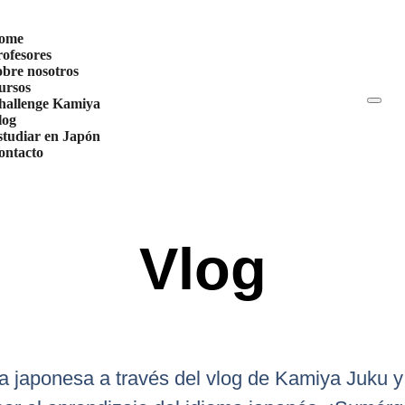
ome
rofesores
obre nosotros
ursos
hallenge Kamiya
log
studiar en Japón
ontacto
Vlog
a japonesa a través del vlog de Kamiya Juku y