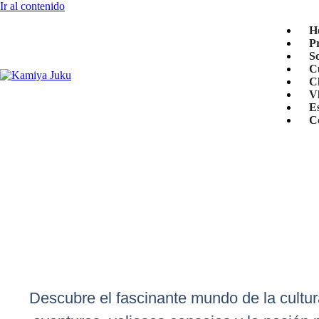
Ir al contenido
H
P
S
C
C
V
E
C
Descubre el fascinante mundo de la cultur