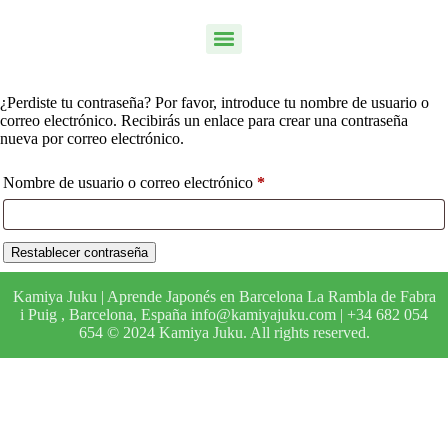
¿Perdiste tu contraseña? Por favor, introduce tu nombre de usuario o
correo electrónico. Recibirás un enlace para crear una contraseña
nueva por correo electrónico.
Nombre de usuario o correo electrónico
*
Restablecer contraseña
Kamiya Juku | Aprende Japonés en Barcelona La Rambla de Fabra
i Puig , Barcelona, España info@kamiyajuku.com | +34 682 054
654 © 2024 Kamiya Juku. All rights reserved.