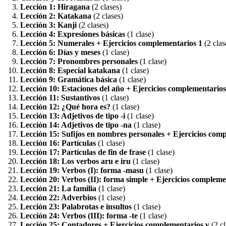
Lección 1: Hiragana
(2 clases)
Lección 2: Katakana
(2 clases)
Lección 3: Kanji
(2 clases)
Lección 4: Expresiones básicas
(1 clase)
Lección 5: Numerales + Ejercicios complementarios 1
(2 clas
Lección 6: Días y meses
(1 clase)
Lección 7: Pronombres personales
(1 clase)
Lección 8: Especial katakana
(1 clase)
Lección 9: Gramática básica
(1 clase)
Lección 10: Estaciones del año + Ejercicios complementarios 
Lección 11: Sustantivos
(1 clase)
Lección 12: ¿Qué hora es?
(1 clase)
Lección 13: Adjetivos de tipo -i
(1 clase)
Lección 14: Adjetivos de tipo -na
(1 clase)
Lección 15: Sufijos en nombres personales + Ejercicios comp
Lección 16: Partículas
(1 clase)
Lección 17: Partículas de fin de frase
(1 clase)
Lección 18: Los verbos aru e iru
(1 clase)
Lección 19: Verbos (I): forma -masu
(1 clase)
Lección 20: Verbos (II): forma simple + Ejercicios compleme
Lección 21: La familia
(1 clase)
Lección 22: Adverbios
(1 clase)
Lección 23: Palabrotas e insultos
(1 clase)
Lección 24: Verbos (III): forma -te
(1 clase)
Lección 25: Contadores + Ejercicios complementarios v
(2 cl