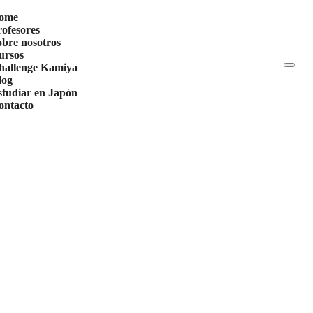
ome
rofesores
obre nosotros
ursos
hallenge Kamiya
log
studiar en Japón
ontacto