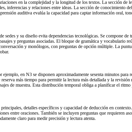
aciones en la complejidad y la longitud de los textos. La sección de lec
les, inferencias y relaciones entre ideas. La sección de conocimiento de
mprensión auditiva evalúa la capacidad para captar información oral, ton
 de sedes y su diseño evita dependencias tecnológicas. Se compone de t
 pasajes y preguntas asociadas. El bloque de gramática y vocabulario reú
conversación y monólogos, con preguntas de opción múltiple. La puntuac
obar.
. Por ejemplo, en N3 se disponen aproximadamente sesenta minutos para
 reserva más tiempo para permitir la lectura más detallada y la revisión r
ajes de muestra. Esta distribución temporal obliga a planificar el ritmo 
incipales, detalles específicos y capacidad de deducción en contexto. Se 
ciones entre oraciones. También se incluyen preguntas que requieren aso
damente claro para medir precisión y lectura atenta.