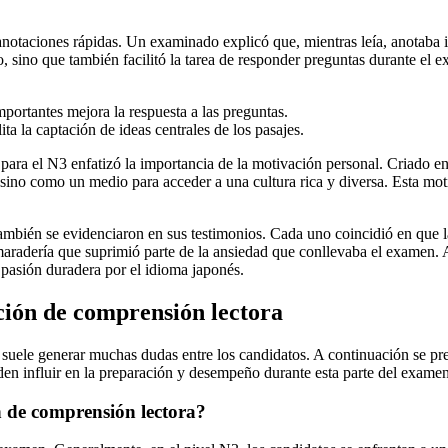
anotaciones rápidas. Un examinado explicó que, mientras leía, anotaba i
, sino que también facilitó la tarea de responder preguntas durante el ex
mportantes mejora la respuesta a las preguntas.
ta la captación de ideas centrales de los pasajes.
para el N3 enfatizó la importancia de la motivación personal. Criado e
no como un medio para acceder a una cultura rica y diversa. Esta motiv
ambién se evidenciaron en sus testimonios. Cada uno coincidió en que l
maradería que suprimió parte de la ansiedad que conllevaba el examen. Al
 pasión duradera por el idioma japonés.
ción de comprensión lectora
suele generar muchas dudas entre los candidatos. A continuación se pr
eden influir en la preparación y desempeño durante esta parte del examen
n de comprensión lectora?