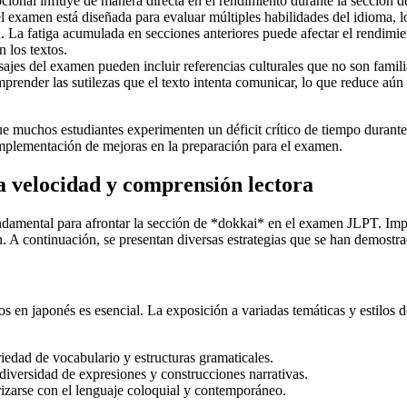
cional influye de manera directa en el rendimiento durante la sección de
l examen está diseñada para evaluar múltiples habilidades del idioma, 
 La fatiga acumulada en secciones anteriores puede afectar el rendimient
 los textos.
jes del examen pueden incluir referencias culturales que no son familia
render las sutilezas que el texto intenta comunicar, lo que reduce aún
e muchos estudiantes experimenten un déficit crítico de tiempo durante
mplementación de mejoras en la preparación para el examen.
a velocidad y comprensión lectora
undamental para afrontar la sección de *dokkai* en el examen JLPT. I
 A continuación, se presentan diversas estrategias que se han demostrad
tos en japonés es esencial. La exposición a variadas temáticas y estilos 
riedad de vocabulario y estructuras gramaticales.
 diversidad de expresiones y construcciones narrativas.
arizarse con el lenguaje coloquial y contemporáneo.