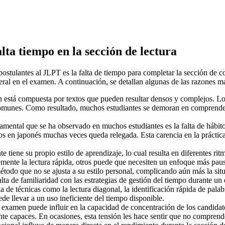
lta tiempo en la sección de lectura
stulantes al JLPT es la falta de tiempo para completar la sección de c
eral en el examen. A continuación, se detallan algunas de las razones má
 está compuesta por textos que pueden resultar densos y complejos. L
comunes. Como resultado, muchos estudiantes se demoran en comprender 
mental que se ha observado en muchos estudiantes es la falta de hábit
os en japonés muchas veces queda relegada. Esta carencia en la práctica 
e tiene su propio estilo de aprendizaje, lo cual resulta en diferentes r
mente la lectura rápida, otros puede que necesiten un enfoque más paus
todo que no se ajusta a su estilo personal, complicando aún más la sit
lta de familiaridad con las estrategias de gestión del tiempo durante 
a de técnicas como la lectura diagonal, la identificación rápida de palab
ede llevar a un uso ineficiente del tiempo disponible.
 examen puede influir en la capacidad de concentración de los candidat
e capaces. En ocasiones, esta tensión les hace sentir que no comprende