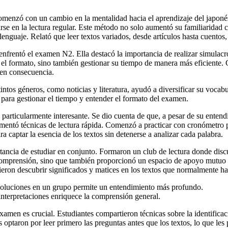
menzó con un cambio en la mentalidad hacia el aprendizaje del japonés
se en la lectura regular. Este método no solo aumentó su familiaridad c
enguaje. Relató que leer textos variados, desde artículos hasta cuentos,
 enfrentó el examen N2. Ella destacó la importancia de realizar simul
on el formato, sino también gestionar su tiempo de manera más eficiente.
 en consecuencia.
tintos géneros, como noticias y literatura, ayudó a diversificar su vocabu
para gestionar el tiempo y entender el formato del examen.
particularmente interesante. Se dio cuenta de que, a pesar de su entend
ementó técnicas de lectura rápida. Comenzó a practicar con cronómetro p
 captar la esencia de los textos sin detenerse a analizar cada palabra.
rtancia de estudiar en conjunto. Formaron un club de lectura donde dis
comprensión, sino que también proporcionó un espacio de apoyo mutuo q
ieron descubrir significados y matices en los textos que normalmente ha
 soluciones en un grupo permite un entendimiento más profundo.
interpretaciones enriquece la comprensión general.
amen es crucial. Estudiantes compartieron técnicas sobre la identificaci
taron por leer primero las preguntas antes que los textos, lo que les p